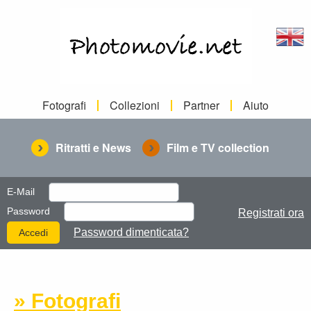
Fotografi
Collezioni
Partner
Aiuto
Ritratti e News
Film e TV collection
E-Mail
Password
Registrati ora
Password dimenticata?
» Fotografi