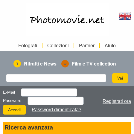
Fotografi
Collezioni
Partner
Aiuto
Ritratti e News
Film e TV collection
E-Mail
Password
Registrati ora
Password dimenticata?
Ricerca avanzata