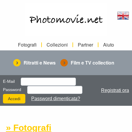
Fotografi
Collezioni
Partner
Aiuto
Ritratti e News
Film e TV collection
E-Mail
Password
Registrati ora
Password dimenticata?
» Fotografi