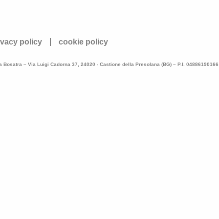
ivacy policy
cookie policy
 Bosatra – Via Luigi Cadorna 37, 24020 - Castione della Presolana (BG) – P.I. 04886190