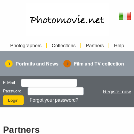
Photographers
Collections
Partners
Help
Portraits and News
Film and TV collection
E-Mail
Password
Register now
Forgot your password?
Partners