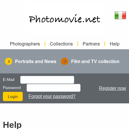
Photographers
Collections
Partners
Help
Portraits and News
Film and TV collection
E-Mail
Password
Register now
Forgot your password?
Help