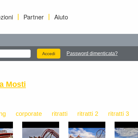
zioni
Partner
Aiuto
Password dimenticata?
a Mosti
ing
corporate
ritratti
ritratti 2
ritratti 3