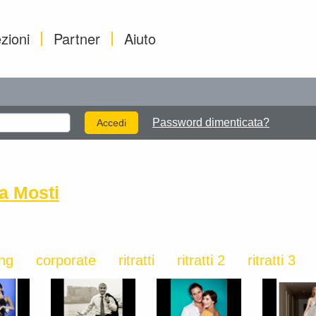
zioni
Partner
Aiuto
Password dimenticata?
a Mosti
ing
corporate
ritratti
ritratti 2
ritratti 3