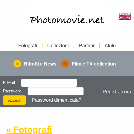
Fotografi
Collezioni
Partner
Aiuto
Ritratti e News
Film e TV collection
E-Mail
Password
Registrati ora
Password dimenticata?
» Fotografi