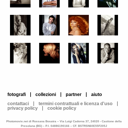
fotografi
collezioni
partner
aiuto
contattaci
termini contrattuali e licenza d'uso
privacy policy
cookie policy
Photomovie.net di Rossana Bosatra – Via Luigi Cadorna 37, 24020 - Castione della
Presolana (BG) – P.I. 04886190166 – CF. BSTRSN60E55F205J