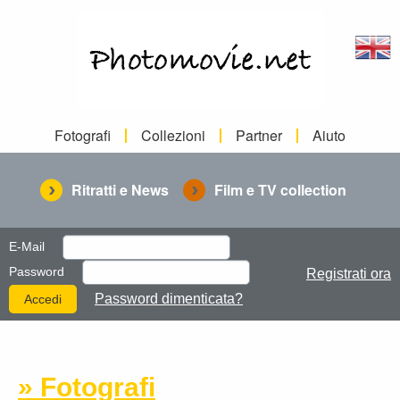
Fotografi
Collezioni
Partner
Aiuto
Ritratti e News
Film e TV collection
E-Mail
Password
Registrati ora
Password dimenticata?
» Fotografi