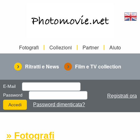
Fotografi
Collezioni
Partner
Aiuto
Ritratti e News
Film e TV collection
E-Mail
Password
Registrati ora
Password dimenticata?
» Fotografi