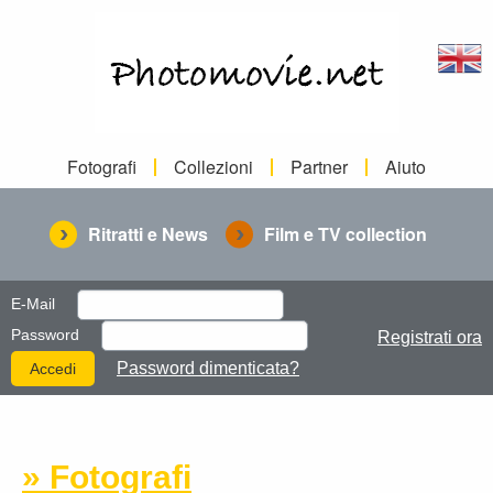
Fotografi
Collezioni
Partner
Aiuto
Ritratti e News
Film e TV collection
E-Mail
Password
Registrati ora
Password dimenticata?
» Fotografi