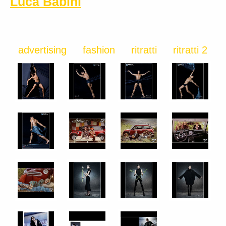
Luca Babini
advertising
fashion
ritratti
ritratti 2