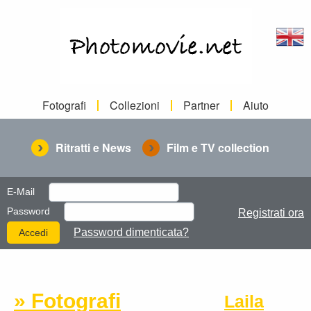
Fotografi
Collezioni
Partner
Aiuto
Ritratti e News
Film e TV collection
E-Mail
Password
Registrati ora
Password dimenticata?
» Fotografi
Laila