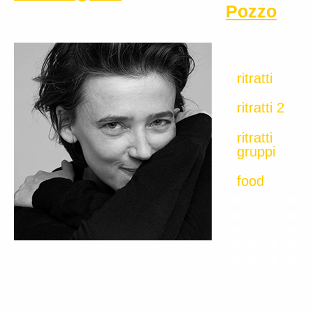
Pozzo
ritratti
ritratti 2
ritratti
gruppi
food