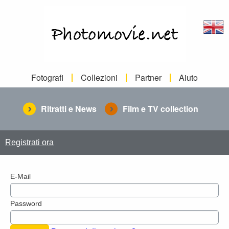
Fotografi
Collezioni
Partner
Aiuto
Ritratti e News
Film e TV collection
Registrati ora
E-Mail
Password