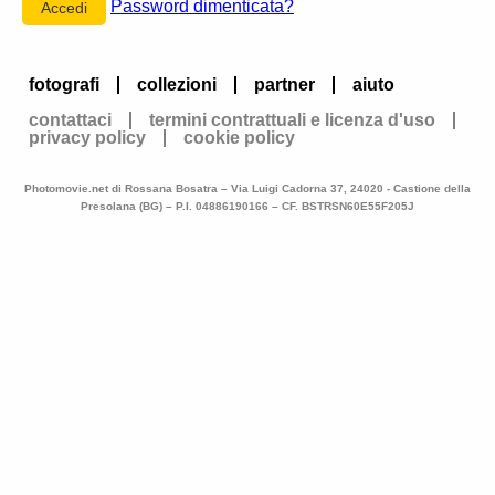
Password dimenticata?
fotografi
collezioni
partner
aiuto
contattaci
termini contrattuali e licenza d'uso
privacy policy
cookie policy
Photomovie.net di Rossana Bosatra – Via Luigi Cadorna 37, 24020 - Castione della
Presolana (BG) – P.I. 04886190166 – CF. BSTRSN60E55F205J