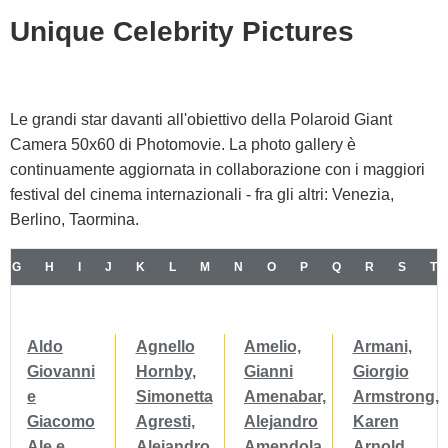
Unique Celebrity Pictures
Le grandi star davanti all'obiettivo della Polaroid Giant
Camera 50x60 di Photomovie. La photo gallery è
continuamente aggiornata in collaborazione con i maggiori
festival del cinema internazionali - fra gli altri: Venezia,
Berlino, Taormina.
G
H
I
J
K
L
M
N
O
P
Q
R
S
T
Aldo
Agnello
Amelio,
Armani,
Giovanni
Hornby,
Gianni
Giorgio
e
Simonetta
Amenabar,
Armstrong,
Giacomo
Agresti,
Alejandro
Karen
Ale e
Alejandro
Amendola,
Arnold,