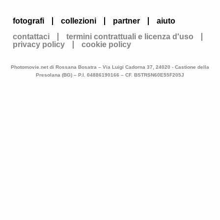
fotografi
collezioni
partner
aiuto
contattaci
termini contrattuali e licenza d'uso
privacy policy
cookie policy
Photomovie.net di Rossana Bosatra – Via Luigi Cadorna 37, 24020 - Castione della
Presolana (BG) – P.I. 04886190166 – CF. BSTRSN60E55F205J