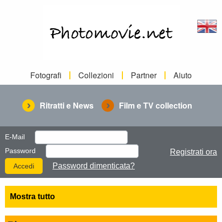
Fotografi
Collezioni
Partner
Aiuto
Ritratti e News
Film e TV collection
E-Mail
Password
Registrati ora
Password dimenticata?
Mostra tutto