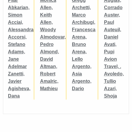
Pilar
Monica
Gregg
Augias,
Abkarian,
Allen,
Archetti,
Corrado
Simon
Keith
Marco
Auster,
Acciai,
Allen,
Archibugi,
Paul
Alessandra
Woody
Francesca
Auteuil,
Accorsi,
Almodovar,
Arena,
Daniel
Stefano
Pedro
Bruno
Avati,
Adams,
Almond,
Arena,
Pupi
Jane
David
Lello
Avion
Adelmar
Altman,
Argento,
Travel, .
Zanetti,
Robert
Asia
Avoledo,
Javier
Amalric,
Argento,
Tullio
Agisheva,
Mathieu
Dario
Azari,
Dana
Shoja