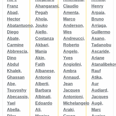
Franz
Ahangarani,
Claudio
Henry
Abad,
Pegah
Amenta,
Arpaia,
Hector
Ahola,
Marco
Bruno
Abatantuono,
Jouko
Anderson,
Arriaga,
Diego
Aiello,
Wes
Guillermo
Abate,
Costanza
Andreucci,
Asano,
Carmine
Akbari,
Roberto
Tadanobu
Abbrescia,
Mania
Angelo,
Ascaride,
Dino
Akin,
Yves
Ariane
Abdul
Fatih
Angiolini,
Atanalibekov
Khalek,
Albanese,
Ambra
Rauf
Ghassan
Antonio
Annaud,
Atika,
Abe,
Alberti,
Jean
Aur
Tsuyoshy
Barbara
Jacques
Audiard,
Abecassis,
Albinati,
Antonioni,
Jacques
Yael
Edoardo
Michelangelo
Augè,
Abella,
Ali,
Araki,
Marc