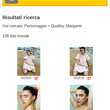
Risultati ricerca
Hai cercato:
Personaggio = Qualley, Margaret
106 foto trovate
502620
502619
Special
Special
fee
fee