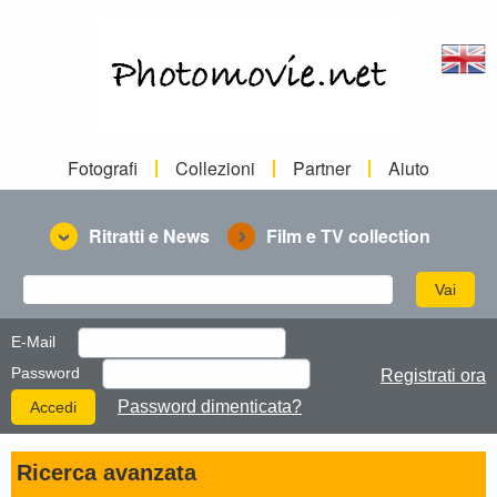
Fotografi
Collezioni
Partner
Aiuto
Ritratti e News
Film e TV collection
E-Mail
Password
Registrati ora
Password dimenticata?
Ricerca avanzata