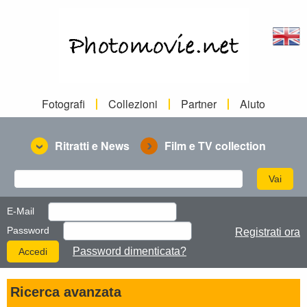
Fotografi
Collezioni
Partner
Aiuto
Ritratti e News
Film e TV collection
E-Mail
Password
Registrati ora
Password dimenticata?
Ricerca avanzata