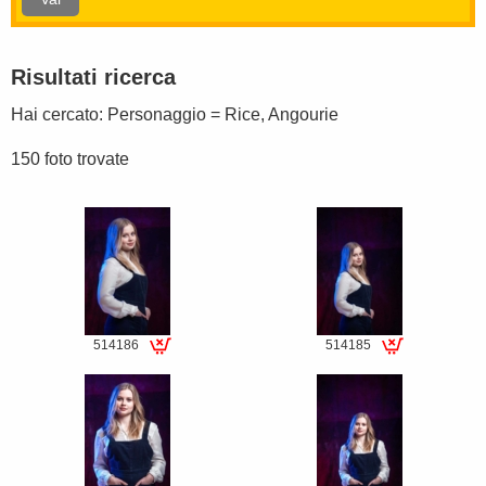
Risultati ricerca
Hai cercato:
Personaggio = Rice, Angourie
150 foto trovate
514186
514185
Special
Special
fee
fee