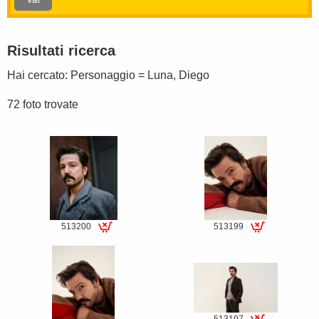
Risultati ricerca
Hai cercato:
Personaggio = Luna, Diego
72 foto trovate
513200
513199
Special
Special
fee
fee
513197