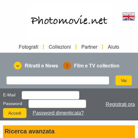
Fotografi
Collezioni
Partner
Aiuto
Ritratti e News
Film e TV collection
E-Mail
Password
Registrati ora
Password dimenticata?
Ricerca avanzata